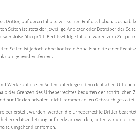
s Dritter, auf deren Inhalte wir keinen Einfluss haben. Deshalb 
n Seiten ist stets der jeweilige Anbieter oder Betreiber der Seit
tsverstöße überprüft. Rechtswidrige Inhalte waren zum Zeitpunkt
inkten Seiten ist jedoch ohne konkrete Anhaltspunkte einer Recht
inks umgehend entfernen.
e und Werke auf diesen Seiten unterliegen dem deutschen Urheberre
halb der Grenzen des Urheberrechtes bedürfen der schriftlichen 
ind nur für den privaten, nicht kommerziellen Gebrauch gestattet.
treiber erstellt wurden, werden die Urheberrechte Dritter beachte
 Urheberrechtsverletzung aufmerksam werden, bitten wir um ein
nhalte umgehend entfernen.